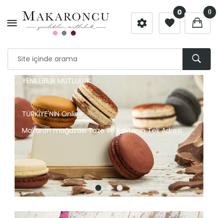
0
0
RENKLİ TATLAR
TÜRKİYE'NİN Online
Makaron mağazası Tazelik ve Kalitenin Tek Adresi
Daha fazla...