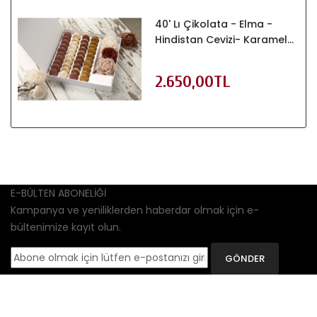
40' Lı Çikolata - Elma -
Hindistan Cevizi- Karamel
Kutu
2.650,00TL
E-BÜLTEN ABONELİĞİ
Kampanya ve yeniliklerden haberdar olmak için e-
bültenimize kayıt olun.
GÖNDER